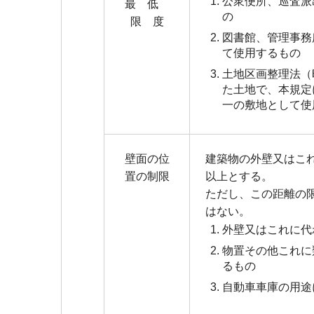
公衆便所、巡査派
最 低
の
限 度
図書館、管理事務
て使用するもの
土地区画整理法（
た土地で、本規定
一の敷地として使
壁面の位
建築物の外壁又はこ
置の制限
以上とする。
ただし、この距離の
はない。
外壁又はこれに代
物置その他これに
るもの
自動車車庫の用途