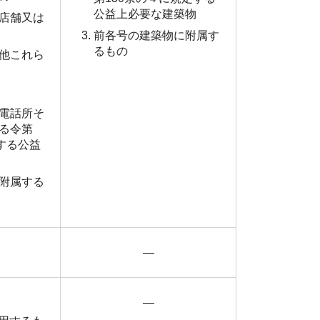
公益上必要な建築物
店舗又は
前各号の建築物に附属す
るもの
他これら
電話所そ
る令第
する公益
附属する
―
―