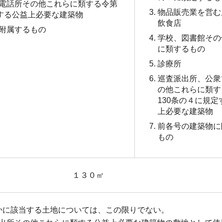
電話所その他これらに類する令第
物品販売業を営む
定する公益上必要な建築物
飲食店
附属するもの
学校、図書館その
に類するもの
診療所
巡査派出所、公衆
の他これらに類す
130条の４に規定
上必要な建築物
前各号の建築物に
もの
１３０㎡
かに該当する土地については、この限りでない。