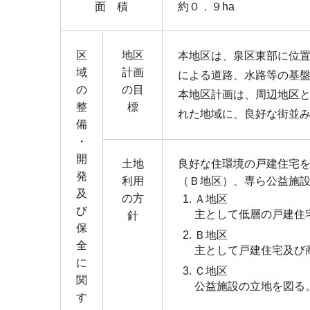
面 積
約０．９ha
区
地区
本地区は、泉区東部に位置
域
計画
による道路、水路等の基
の
の目
本地区計画は、周辺地区
整
標
れた地域に、良好な街並
備
・
開
土地
良好な住環境の戸建住宅を
発
利用
（Ｂ地区）、専ら公益施
及
の方
Ａ地区
び
主として低層の戸建住
針
保
Ｂ地区
全
主として戸建住宅及び
に
Ｃ地区
関
公益施設の立地を図る
す