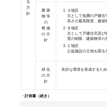
る
方
建 築
Ａ地区
針
主として低層の戸建住
物 等
高さの最高限度、建築
の
整 備
Ｂ地区
主として戸建住宅及び
の 方
置の制限、建築物等の
針
Ｃ地区
公益施設の立地を図る
緑 化
良好な環境を形成するた
の 方
針
・計画書（続き）