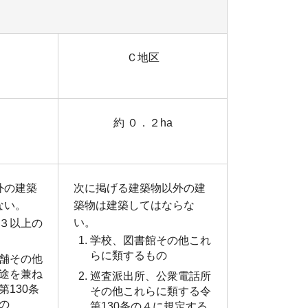
Ｃ地区
約 ０．２ha
外の建築
次に掲げる建築物以外の建
ない。
築物は建築してはならな
い。
３以上の
学校、図書館その他これ
らに類するもの
舗その他
途を兼ね
巡査派出所、公衆電話所
130条
その他これらに類する令
の
第130条の４に規定する