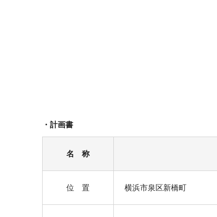
・計画書
名 称
位 置
横浜市泉区新橋町