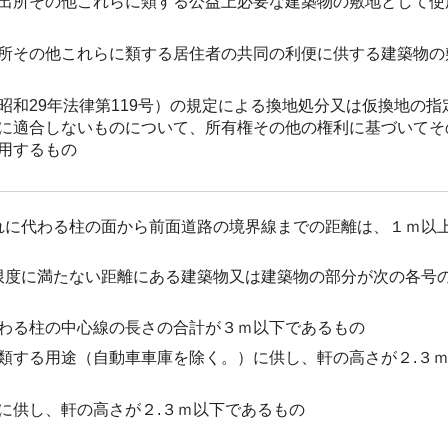
出所その他これらに類する公益上必要な建築物の敷地として使
所その他これらに類する居住者の共同の利便に供する建築物の
昭和29年法律第119号）の規定による換地処分又は仮換地の指
に適合しないものについて、所有権その他の権利に基づいてそ
用するもの
れに代わる柱の面から前面道路の境界線までの距離は、１ｍ以上
限度に満たない距離にある建築物又は建築物の部分が次の各号
わる柱の中心線の長さの合計が３ｍ以下であるもの
類する用途（自動車車庫を除く。）に供し、軒の高さが２.３
に供し、軒の高さが２.３ｍ以下であるもの