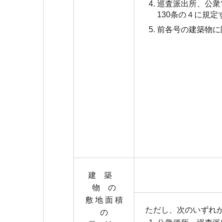
巡査派出所、公衆
130条の４に規
前各号の建築物に
建 築
物 の
敷 地 面 積
ただし、次のいずれ
の