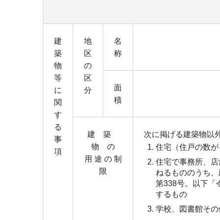
建
地
名
築
区
称
物
の
等
区
面
に
分
積
関
す
る
建 築
次に掲げる建築物以
事
物 の
住宅（住戸の数が
項
用 途 の 制
住宅で事務所、店
限
ねるもののうち、
第338号。以下「
するもの
学校、図書館その