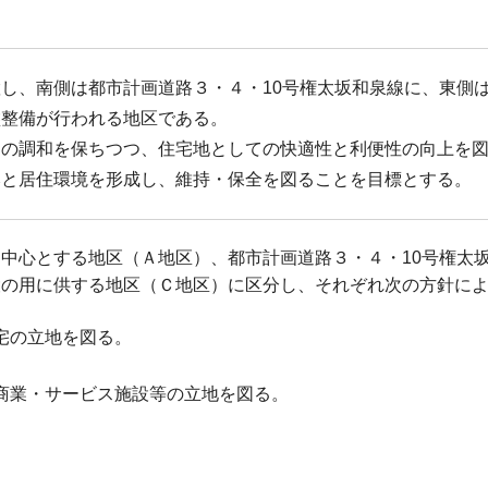
し、南側は都市計画道路３・４・10号権太坂和泉線に、東側
盤整備が行われる地区である。
との調和を保ちつつ、住宅地としての快適性と利便性の向上を
みと居住環境を形成し、維持・保全を図ることを目標とする。
中心とする地区（Ａ地区）、都市計画道路３・４・10号権太
設の用に供する地区（Ｃ地区）に区分し、それぞれ次の方針に
宅の立地を図る。
商業・サービス施設等の立地を図る。
。