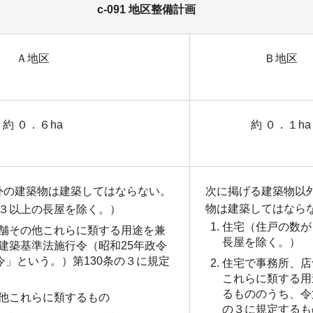
c-091 地区整備計画
Ａ地区
Ｂ地区
約 ０．６ha
約 ０．１ha
外の建築物は建築してはならない。
次に掲げる建築物以
物は建築してはなら
３以上の長屋を除く。）
住宅（住戸の数が
舗その他これらに類する用途を兼
長屋を除く。）
建築基準法施行令（昭和25年政令
令」という。）第130条の３に規定
住宅で事務所、店
これらに類する用
るもののうち、令第
他これらに類するもの
の３に規定するも