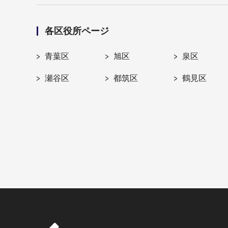
各区役所ページ
青葉区
旭区
泉区
瀬谷区
都筑区
鶴見区