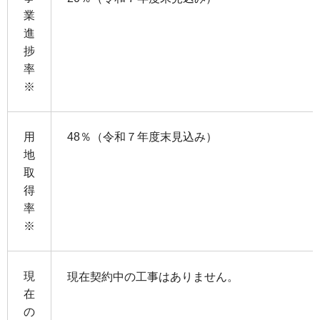
業
進
捗
率
※
用
48％（令和７年度末見込み）
地
取
得
率
※
現
現在契約中の工事はありません。
在
の