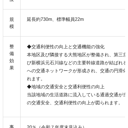
規
延長約730m、標準幅員22m
模
整
◆交通利便性の向上と交通機能の強化
備
本地区及び隣接する大熊地区が整備され、第三京
効
び新横浜元石川線などの主要幹線道路が結ばれる
果
への交通ネットワークが形成され、交通の円滑化
れます。
◆地域の交通安全と交通利便性の向上
当該地域の生活道路に流入している通過交通が当
の交通安全、交通利便性の向上が図られます。
事
20％（令和７年度末見込み）