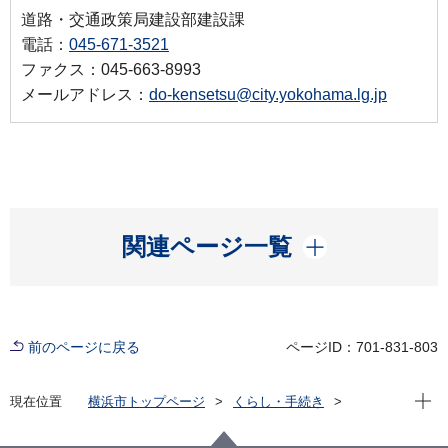
道路・交通政策局建設部建設課
電話：
045-671-3521
ファクス：045-663-8993
メールアドレス：
do-kensetsu@city.yokohama.lg.jp
開く
関連ページ一覧
前のページに戻る
ページID：701-831-803
現在位
現在位置
横浜市トップページ
くらし・手続き
まちづくり・環境
道路
建設
都市計画道路
事業中路線