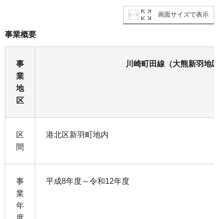
画面サイズで表示
事業概要
事
川崎町田線（大熊新羽地
業
地
区
区
港北区新羽町地内
間
事
平成8年度～令和12年度
業
年
度