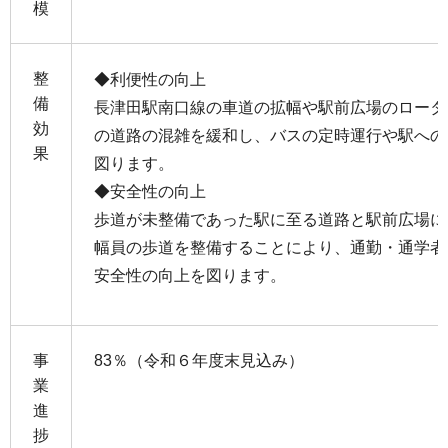
模
整
◆利便性の向上
備
長津田駅南口線の車道の拡幅や駅前広場のロータ
効
の道路の混雑を緩和し、バスの定時運行や駅への
果
図ります。
◆安全性の向上
歩道が未整備であった駅に至る道路と駅前広場に
幅員の歩道を整備することにより、通勤・通学者
安全性の向上を図ります。
事
83％（令和６年度末見込み）
業
進
捗