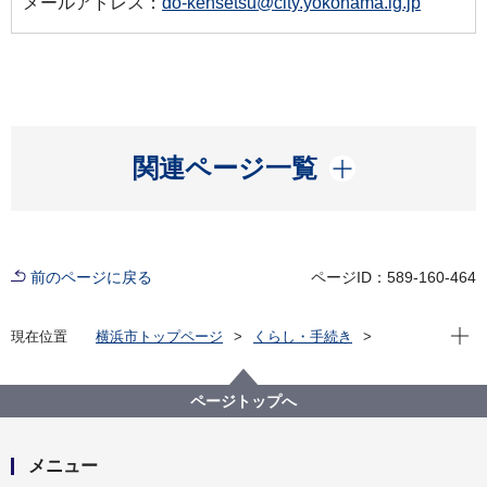
メールアドレス：
do-kensetsu@city.yokohama.lg.jp
開く
関連ページ一覧
前のページに戻る
ページID：589-160-464
現在位
現在位置
横浜市トップページ
くらし・手続き
まちづくり・環境
道路
建設
都市計画道路
事業中路線
長津田駅南口線（長津田駅前）
ページトップへ
メニュー