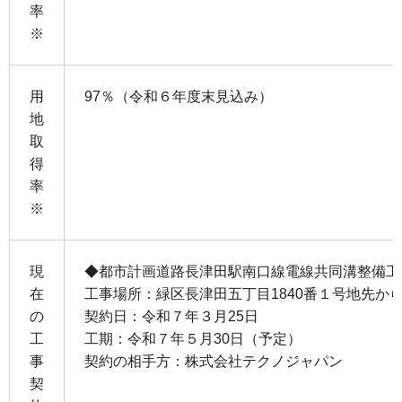
率
※
用
97％（令和６年度末見込み）
地
取
得
率
※
現
◆都市計画道路長津田駅南口線電線共同溝整備工
在
工事場所：緑区長津田五丁目1840番１号地先から1
の
契約日：令和７年３月25日
工
工期：令和７年５月30日（予定）
事
契約の相手方：株式会社テクノジャパン
契