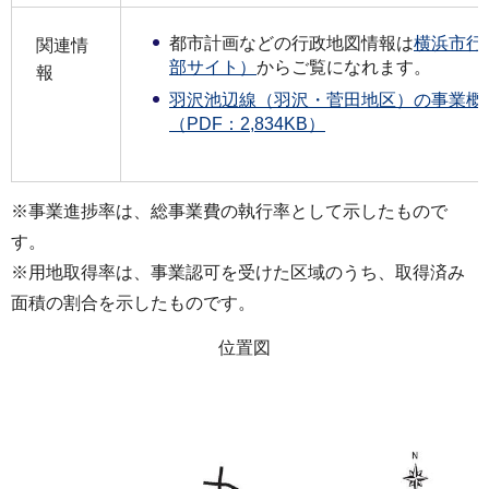
都市計画などの行政地図情報は
横浜市行
関連情
部サイト）
からご覧になれます。
報
羽沢池辺線（羽沢・菅田地区）の事業概
（PDF：2,834KB）
※事業進捗率は、総事業費の執行率として示したもので
す。
※用地取得率は、事業認可を受けた区域のうち、取得済み
面積の割合を示したものです。
位置図