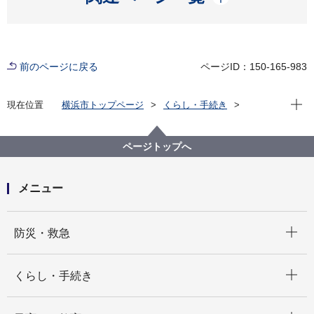
前のページに戻る
ページID：150-165-983
現在位
現在位置
横浜市トップページ
くらし・手続き
まちづくり・環境
道路
建設
都市計画道路
事業中路線
羽沢池辺線（羽沢・菅田地区）
ページトップへ
メニュー
開く
防災・救急
開く
くらし・手続き
開く