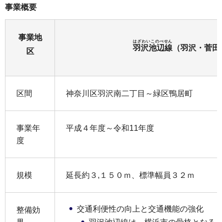
事業概要
事業地
はざわいこのべせん
羽沢池辺線
（羽沢・菅田
区
区間
神奈川区羽沢南二丁目～緑区鴨居町
事業年
平成４年度～令和11年度
度
規模
延長約３,１５０ｍ、標準幅員３２ｍ
交通利便性の向上と交通機能の強化
整備効