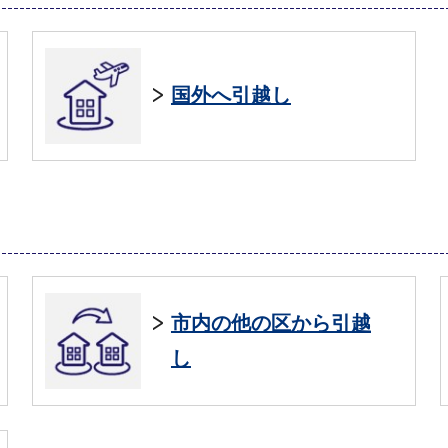
国外へ引越し
市内の他の区から引越
し