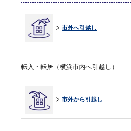
市外へ引越し
転入・転居（横浜市内へ引越し）
市外から引越し