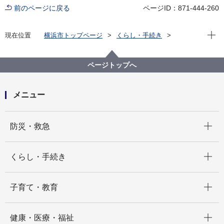
前のページに戻る
ページID：871-444-260
現在位
現在位置
横浜市トップページ
くらし・手続き
戸籍・税・保険
届出・証明（戸籍・住民票など）
戸籍・住民票・印鑑登録・マイナンバーカード
ページトップへ
戸籍・住民票・印鑑登録の届出
戸籍（出生届、婚姻届など）
婚姻届
メニュー
開く
防災・救急
開く
くらし・手続き
開く
子育て・教育
開く
健康・医療・福祉