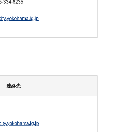
-334-6235
ity.yokohama.lg.jp
連絡先
ity.yokohama.lg.jp