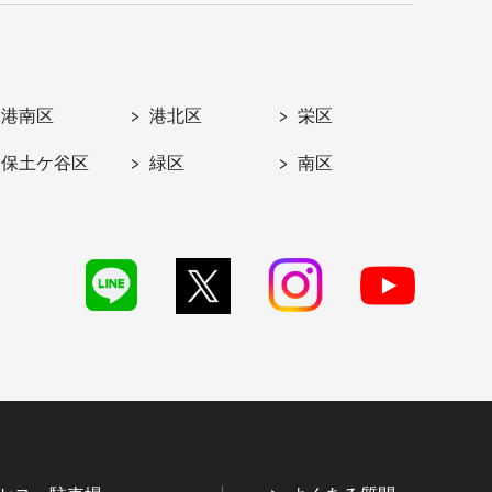
港南区
港北区
栄区
保土ケ谷区
緑区
南区