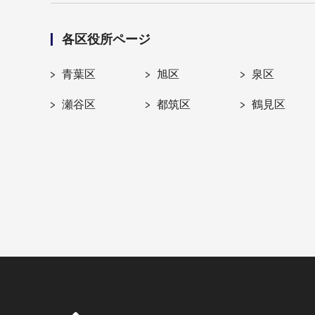
各区役所ページ
青葉区
旭区
泉区
瀬谷区
都筑区
鶴見区