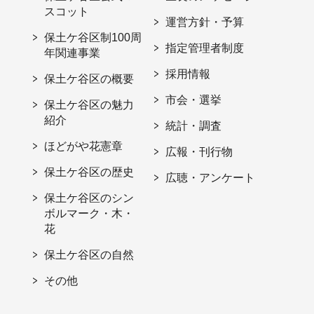
スコット
運営方針・予算
保土ケ谷区制100周
指定管理者制度
年関連事業
採用情報
保土ケ谷区の概要
市会・選挙
保土ケ谷区の魅力
紹介
統計・調査
ほどがや花憲章
広報・刊行物
保土ケ谷区の歴史
広聴・アンケート
保土ケ谷区のシン
ボルマーク・木・
花
保土ケ谷区の自然
その他