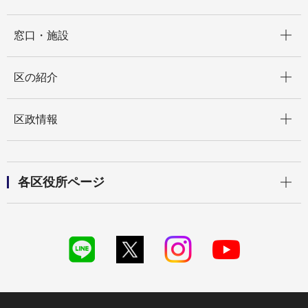
開く
窓口・施設
開く
区の紹介
開く
区政情報
開く
各区役所ページ