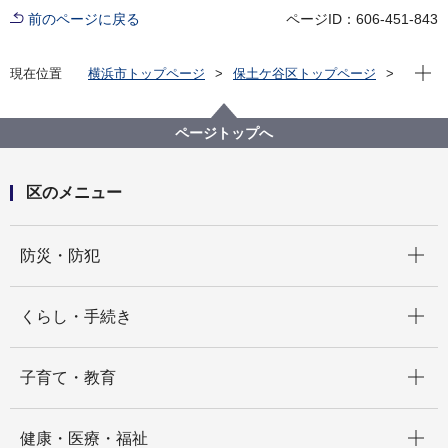
前のページに戻る
ページID：606-451-843
現在位
現在位置
横浜市トップページ
保土ケ谷区トップページ
窓口・施設
区役所窓口
業務案内
保土ケ谷区 生活支援課
ページトップへ
区のメニュー
開く
防災・防犯
開く
くらし・手続き
開く
子育て・教育
開く
健康・医療・福祉