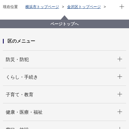
現在位
現在位置
横浜市トップページ
金沢区トップページ
窓口・施設
区役所窓口
業務案内
金沢区 戸籍課
ページトップへ
区のメニュー
開く
防災・防犯
開く
くらし・手続き
開く
子育て・教育
開く
健康・医療・福祉
開く