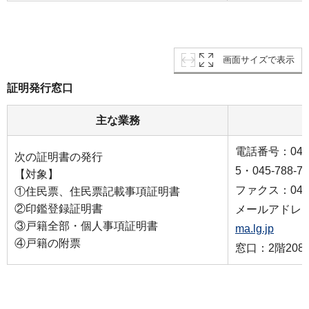
画面サイズで表示
証明発行窓口
主な業務
電話番号：045-7
次の証明書の発行
5・045-788-7
【対象】
ファクス：045-7
①住民票、住民票記載事項証明書
②印鑑登録証明書
メールアドレ
③戸籍全部・個人事項証明書
ma.lg.jp
④戸籍の附票
窓口：2階20