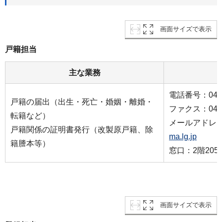
画面サイズで表示
戸籍担当
主な業務
電話番号：045-7
戸籍の届出（出生・死亡・婚姻・離婚・
ファクス：045-7
転籍など）
メールアドレ
戸籍関係の証明書発行（改製原戸籍、除
ma.lg.jp
籍謄本等）
窓口：2階20
画面サイズで表示