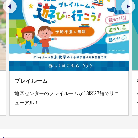
前のスライドを表示
次の
プレイルーム
介
地区センターのプレイルームが18区27館でリニ
ューアル！