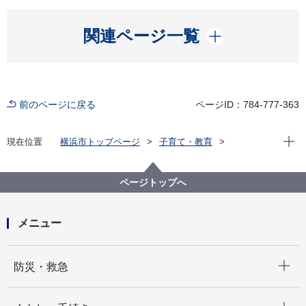
開く
関連ページ一覧
前のページに戻る
ページID：784-777-363
現在位
現在位置
横浜市トップページ
子育て・教育
社会的養護
児童養護施設等に対する寄附・寄贈について
ページトップへ
メニュー
開く
防災・救急
開く