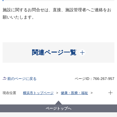
施設に関するお問合せは、直接、施設管理者へご連絡をお
願いいたします。
開く
関連ページ一覧
前のページに戻る
ページID：766-267-957
現在位
現在位置
横浜市トップページ
健康・医療・福祉
福祉・介護
福祉のまちづくり
バリアフリー情報
市内公共施設等バリアフリー情報
施設から選ぶ
ページトップへ
西公会堂