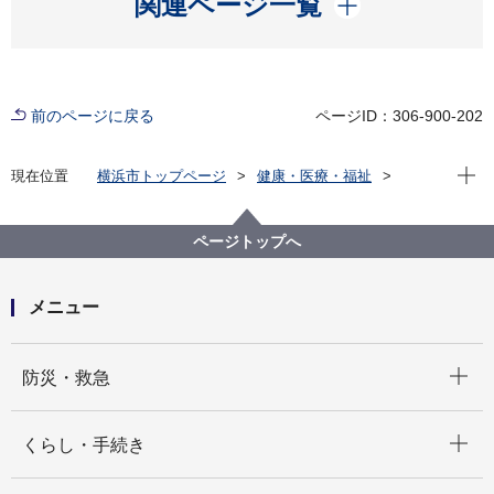
関連ページ一覧
前のページに戻る
ページID：306-900-202
現在位
現在位置
横浜市トップページ
健康・医療・福祉
福祉・介護
福祉のまちづくり
バリアフリー情報
市内公共施設等バリアフリー情報
施設から選ぶ
ページトップへ
ベーリック・ホール
メニュー
開く
防災・救急
開く
くらし・手続き
開く