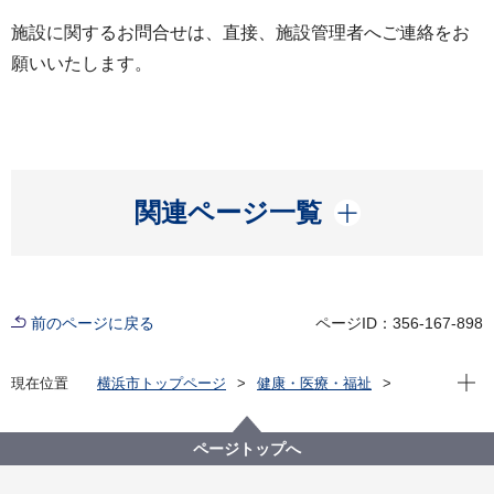
施設に関するお問合せは、直接、施設管理者へご連絡をお
願いいたします。
開く
関連ページ一覧
前のページに戻る
ページID：356-167-898
現在位
現在位置
横浜市トップページ
健康・医療・福祉
福祉・介護
福祉のまちづくり
バリアフリー情報
市内公共施設等バリアフリー情報
施設から選ぶ
ページトップへ
神奈川公会堂