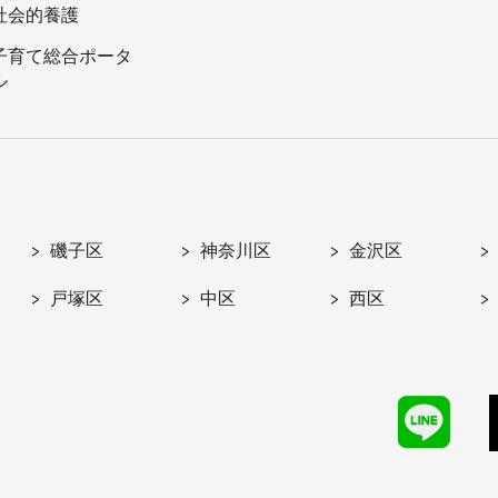
社会的養護
子育て総合ポータ
ル
磯子区
神奈川区
金沢区
戸塚区
中区
西区