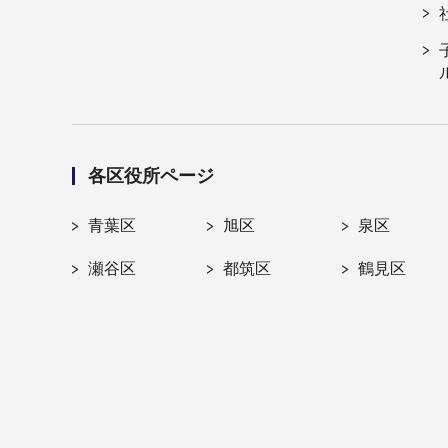
各区役所ページ
青葉区
旭区
泉区
瀬谷区
都筑区
鶴見区