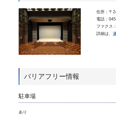
住所：〒2
電話：045-
ファクス：04
詳細は、
バリアフリー情報
駐車場
あり