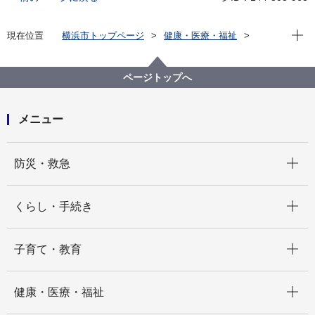
現在位
現在位置
横浜市トップページ
健康・医療・福祉
福祉・介護
福祉のまちづくり
バリアフリー情報
市内公共施設等バリアフリー情報
施設から選ぶ
ページトップへ
大佛次郎記念館
メニュー
開く
防災・救急
開く
くらし・手続き
開く
子育て・教育
開く
健康・医療・福祉