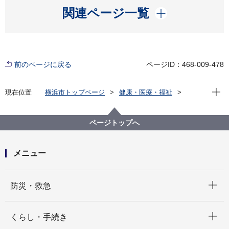
開く
関連ページ一覧
前のページに戻る
ページID：468-009-478
現在位
現在位置
横浜市トップページ
健康・医療・福祉
福祉・介護
福祉のまちづくり
バリアフリー情報
市内公共施設等バリアフリー情報
施設から選ぶ
ページトップへ
大通り公園
メニュー
開く
防災・救急
開く
くらし・手続き