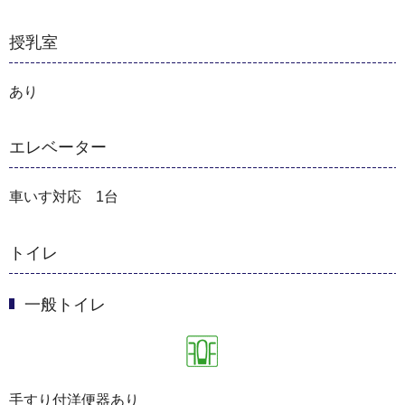
授乳室
あり
エレベーター
車いす対応 1台
トイレ
一般トイレ
手すり付洋便器あり