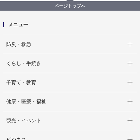
市内公共施設等バリアフリー情報
施設から選ぶ
ページトップへ
男女共同参画センター横浜フォーラム
メニュー
開く
防災・救急
開く
くらし・手続き
開く
子育て・教育
開く
健康・医療・福祉
開く
観光・イベント
開く
ビジネス