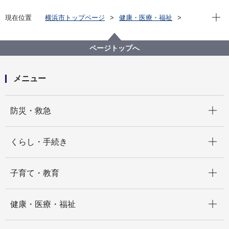
現在位
現在位置
横浜市トップページ
健康・医療・福祉
福祉・介護
福祉のまちづくり
バリアフリー情報
市内公共施設等バリアフリー情報
施設から選ぶ
ページトップへ
日本丸メモリアルパーク（帆船日本丸、横浜みなと博
物館）
メニュー
開く
防災・救急
開く
くらし・手続き
開く
子育て・教育
開く
健康・医療・福祉
開く