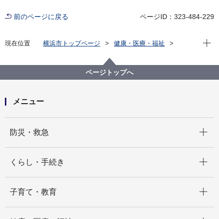
前のページに戻る
ページID：323-484-229
現在位
現在位置
横浜市トップページ
健康・医療・福祉
福祉・介護
福祉のまちづくり
バリアフリー情報
市内公共施設等バリアフリー情報
施設から選ぶ
ページトップへ
外国人墓地
メニュー
開く
防災・救急
開く
くらし・手続き
開く
子育て・教育
開く