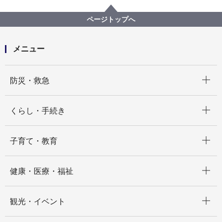
バリアフリー情報
市内公共施設等バリアフリー情報
施設から選ぶ
ページトップへ
本牧市民・臨海公園
メニュー
開く
防災・救急
開く
くらし・手続き
開く
子育て・教育
開く
健康・医療・福祉
開く
観光・イベント