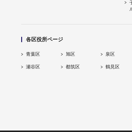
各区役所ページ
青葉区
旭区
泉区
瀬谷区
都筑区
鶴見区