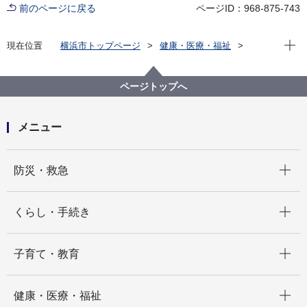
前のページに戻る
ページID：968-875-743
現在位
現在位置
横浜市トップページ
健康・医療・福祉
福祉・介護
福祉のまちづくり
バリアフリー情報
市内公共施設等バリアフリー情報
施設から選ぶ
ページトップへ
横浜市スポーツ医科学センター
メニュー
開く
防災・救急
開く
くらし・手続き
開く
子育て・教育
開く
健康・医療・福祉