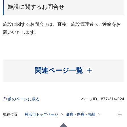
施設に関するお問合せ
施設に関するお問合せは、直接、施設管理者へご連絡をお
願いいたします。
開く
関連ページ一覧
前のページに戻る
ページID：877-314-624
現在位
現在位置
横浜市トップページ
健康・医療・福祉
福祉・介護
福祉のまちづくり
バリアフリー情報