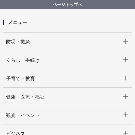
市内公共施設等バリアフリー情報
施設から選ぶ
ページトップへ
都筑公会堂
メニュー
開く
防災・救急
開く
くらし・手続き
開く
子育て・教育
開く
健康・医療・福祉
開く
観光・イベント
開く
ビジネス