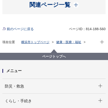
開く
関連ページ一覧
前のページに戻る
ページID：814-188-560
現在位
現在位置
横浜市トップページ
健康・医療・福祉
福祉・介護
福祉のまちづくり
バリアフリー情報
市内公共施設等バリアフリー情報
施設から選ぶ
ページトップへ
大塚・歳勝土遺跡公園
メニュー
開く
防災・救急
開く
くらし・手続き