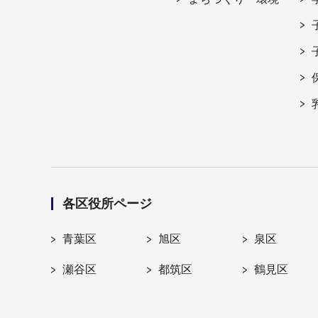
各区役所ページ
青葉区
旭区
泉区
瀬谷区
都筑区
鶴見区