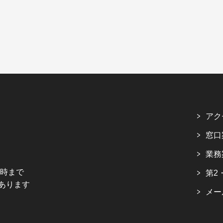
アク
窓口
業務
5時まで
第2
あります
メー