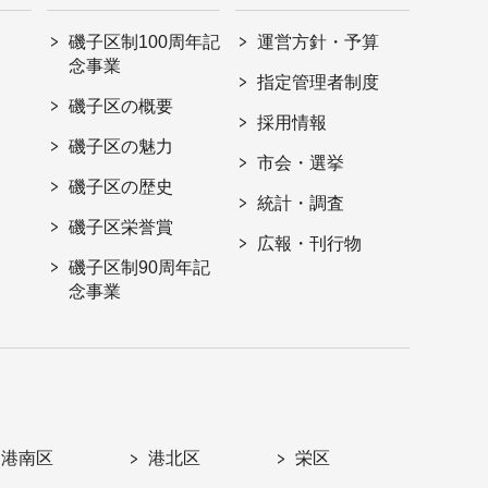
磯子区制100周年記
運営方針・予算
念事業
指定管理者制度
磯子区の概要
採用情報
磯子区の魅力
市会・選挙
磯子区の歴史
統計・調査
磯子区栄誉賞
広報・刊行物
磯子区制90周年記
念事業
港南区
港北区
栄区