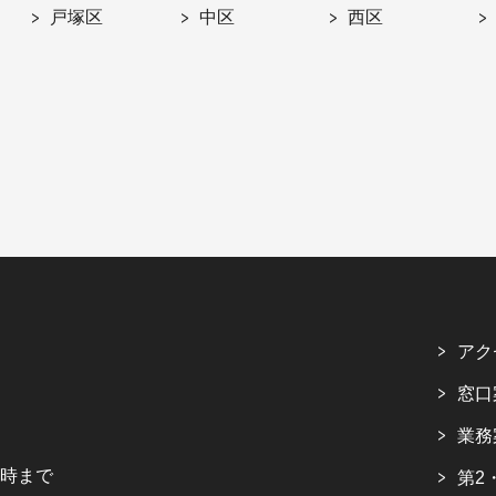
戸塚区
中区
西区
アク
窓口
業務
5時まで
第2