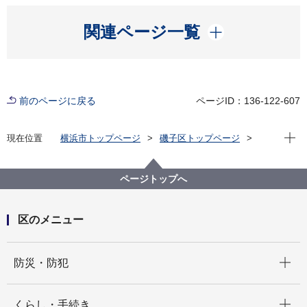
開く
関連ページ一覧
前のページに戻る
ページID：136-122-607
現在位
現在位置
横浜市トップページ
磯子区トップページ
区政情報
広報・刊行物
ISOGOフォトニュース
令和７年度
第25回かがやきクラブ磯子「グラウンド・ゴルフ本大
ページトップへ
会」が開催されました！
区のメニュー
開く
防災・防犯
開く
くらし・手続き