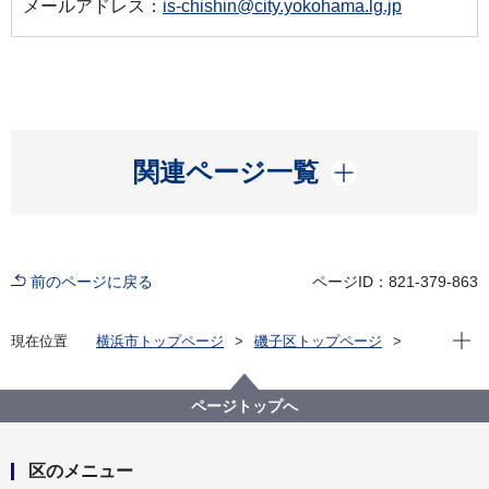
メールアドレス：
is-chishin@city.yokohama.lg.jp
開く
関連ページ一覧
前のページに戻る
ページID：821-379-863
現在位
現在位置
横浜市トップページ
磯子区トップページ
区政情報
広報・刊行物
ISOGOフォトニュース
令和７年度
令和７年度ＪＡ横浜杉田支店サマーフェスタ・夏季農
ページトップへ
産物持寄品評会に参加しました！
区のメニュー