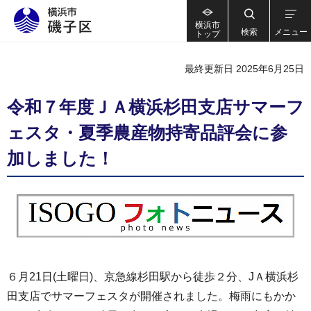
横浜市
検索
メニュー
トップ
最終更新日 2025年6月25日
令和７年度ＪＡ横浜杉田支店サマーフ
ェスタ・夏季農産物持寄品評会に参
加しました！
６月21日(土曜日)、京急線杉田駅から徒歩２分、JＡ横浜杉
田支店でサマーフェスタが開催されました。梅雨にもかか