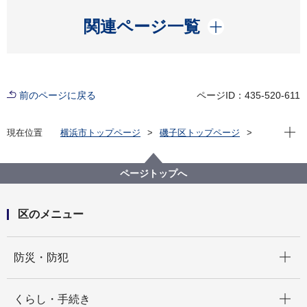
開く
関連ページ一覧
前のページに戻る
ページID：435-520-611
現在位
現在位置
横浜市トップページ
磯子区トップページ
区政情報
広報・刊行物
ISOGOフォトニュース
令和７年度
令和７年度磯子区人権啓発講演会を開催しました！
ページトップへ
区のメニュー
開く
防災・防犯
開く
くらし・手続き