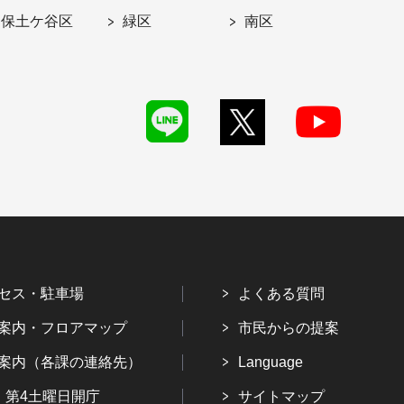
保土ケ谷区
緑区
南区
セス・駐車場
よくある質問
案内・フロアマップ
市民からの提案
案内（各課の連絡先）
Language
・第4土曜日開庁
サイトマップ