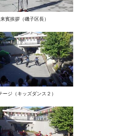
来賓挨拶（磯子区長）
テージ（キッズダンス２）