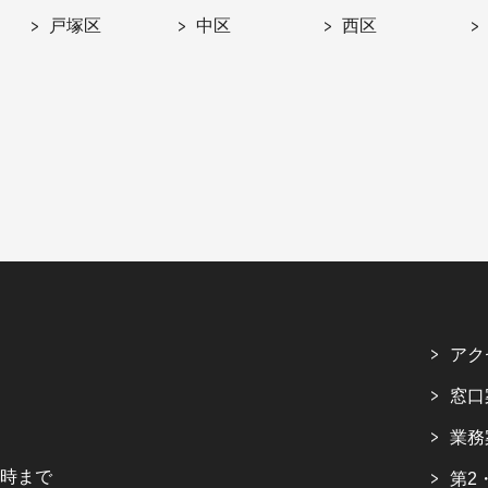
戸塚区
中区
西区
アク
窓口
業務
5時まで
第2