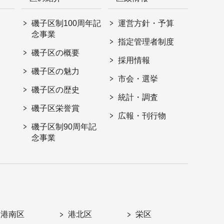
磯子区制100周年記
運営方針・予算
念事業
指定管理者制度
磯子区の概要
採用情報
磯子区の魅力
市会・選挙
磯子区の歴史
統計・調査
磯子区栄誉賞
広報・刊行物
磯子区制90周年記
念事業
港南区
港北区
栄区