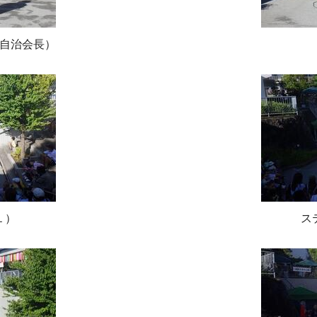
自治会長）
１）
ス