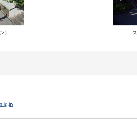
ン）
.lg.jp