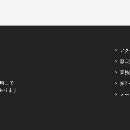
アク
窓口
業務
5時まで
第2
あります
メー