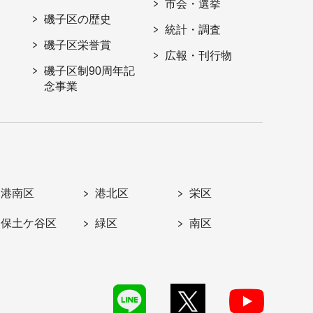
市会・選挙
磯子区の歴史
統計・調査
磯子区栄誉賞
広報・刊行物
磯子区制90周年記
念事業
港南区
港北区
栄区
保土ケ谷区
緑区
南区