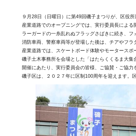
９月28日（日曜日）に第49回磯子まつりが、区役
産業道路でのオープニングでは、実行委員長による
ラーガードの一糸乱れぬフラッグさばきに続き、フ
消防車両、警察車両等が登場した後は、チアやフラ
産業道路では、スケートボード体験やモータースポ
磯子土木事務所を会場とした「はたらくくるま大集
開催にあたり、実行委員会の皆様、ご協賛・ご協力
磯子区は、２０２７年に区制100周年を迎えます。