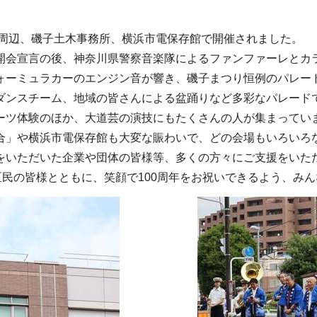
所周辺、磯子土木事務所、横浜市電保存館で開催されました。
開会宣言の後、神奈川県警察音楽隊によるファンファーレとカ
ォーミュラカーのエンジン音が響き、磯子まつり恒例のパレー
ダンスチーム、地域の皆さんによる盆踊りなど多彩なパレード
ーツ体験のほか、大道芸の演技にもたくさんの人が集まってい
合」や横浜市電保存館も大変な賑わいで、どの会場もいろいろ
をいただいた企業や団体の皆様等、多くの方々にご支援をいた
区民の皆様とともに、笑顔で100周年をお祝いできるよう、み