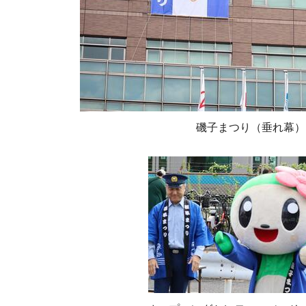
磯子まつり（垂れ幕）