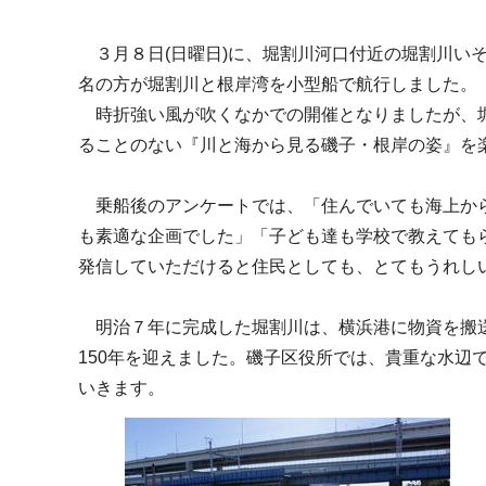
３月８日(日曜日)に、堀割川河口付近の堀割川いそご桟橋
名の方が堀割川と根岸湾を小型船で航行しました。
時折強い風が吹くなかでの開催となりましたが、堀
ることのない『川と海から見る磯子・根岸の姿』を
乗船後のアンケートでは、「住んでいても海上から
も素適な企画でした」「子ども達も学校で教えても
発信していただけると住民としても、とてもうれし
明治７年に完成した堀割川は、横浜港に物資を搬送
150年を迎えました。磯子区役所では、貴重な水
いきます。