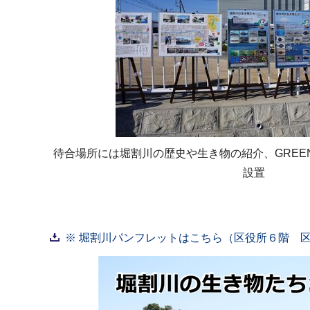
待合場所には堀割川の歴史や生き物の紹介、GREEN×
設置
※ 堀割川パンフレットはこちら（区役所６階 区政