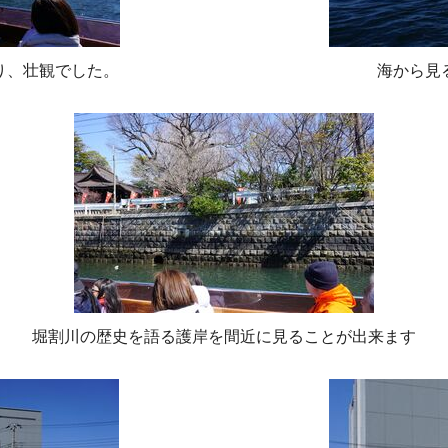
り、壮観でした。
海から見
堀割川の歴史を語る護岸を間近に見ることが出来ます