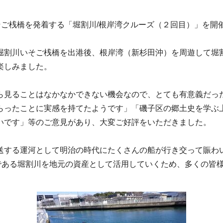
を発着する「堀割川/根岸湾クルーズ（２回目）」を開催しました。9
割川いそご桟橋を出港後、根岸湾（新杉田沖）を周遊して堀割
楽しみました。
見ることはなかなかできない機会なので、とても有意義だっ
らったことに実感を持てたようです」「磯子区の郷土史を学ぶ
いです」等のご意見があり、大変ご好評をいただきました。
する運河として明治の時代にたくさんの船が行き交って賑わ
辺である堀割川を地元の資産として活用していくため、多くの皆