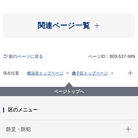
開く
関連ページ一覧
前のページに戻る
ページID：809-537-989
現在位
現在位置
横浜市トップページ
磯子区トップページ
区政情報
広報・刊行物
ISOGOフォトニュース
令和７年度
森南町内会🍠焼き芋大会が大盛り上がりでした
ページトップへ
区のメニュー
開く
防災・防犯