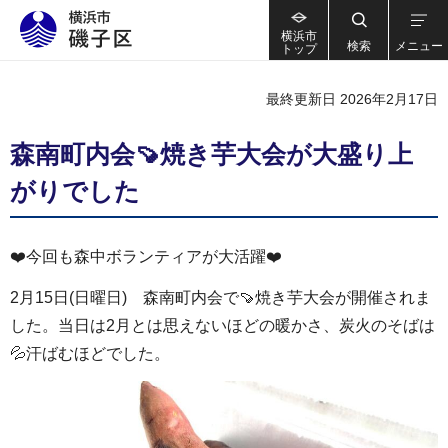
横浜市
検索
メニュー
トップ
最終更新日 2026年2月17日
森南町内会🍠焼き芋大会が大盛り上
がりでした
❤️今回も森中ボランティアが大活躍❤️
2月15日(日曜日) 森南町内会で🍠焼き芋大会が開催されま
した。当日は2月とは思えないほどの暖かさ、炭火のそばは
💦汗ばむほどでした。