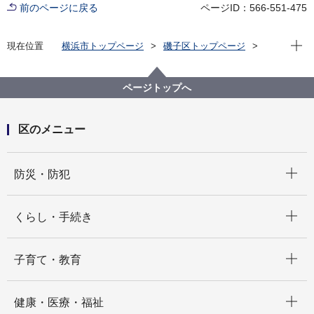
前のページに戻る
ページID：566-551-475
現在位
現在位置
横浜市トップページ
磯子区トップページ
区政情報
広報・刊行物
ISOGOフォトニュース
令和７年度
いそっぴＧＷイベント「紙コップで作る トコトコうさ
ページトップへ
ぎとクラッカー」
区のメニュー
開く
防災・防犯
開く
くらし・手続き
開く
子育て・教育
開く
健康・医療・福祉