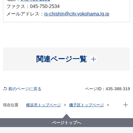
ファクス：045-750-2534
メールアドレス：
is-chishin@city.yokohama.lg.jp
開く
関連ページ一覧
前のページに戻る
ページID：435-388-319
現在位
現在位置
横浜市トップページ
磯子区トップページ
区政情報
広報・刊行物
ISOGOフォトニュース
令和７年度
第60回杉田地区大会健民祭が開催されました！
ページトップへ