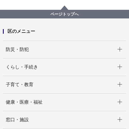
区の紹介
保土ケ谷区の自然
公園一覧
宮田町公園
ページトップへ
区のメニュー
開く
防災・防犯
開く
くらし・手続き
開く
子育て・教育
開く
健康・医療・福祉
開く
窓口・施設