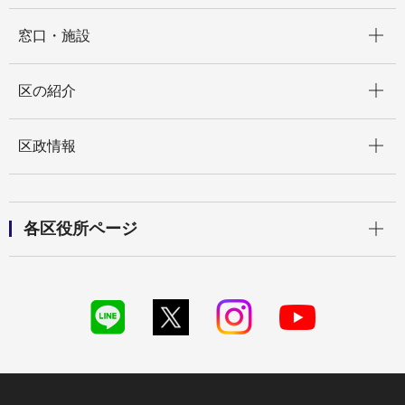
開く
窓口・施設
開く
区の紹介
開く
区政情報
開く
各区役所ページ