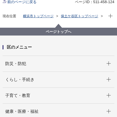
前のページに戻る
ページID：511-458-124
現在位
現在位置
横浜市トップページ
保土ケ谷区トップページ
区の紹介
保土ケ谷区の自然
公園一覧
瀬戸ケ谷町第三公園
ページトップへ
区のメニュー
開く
防災・防犯
開く
くらし・手続き
開く
子育て・教育
開く
健康・医療・福祉