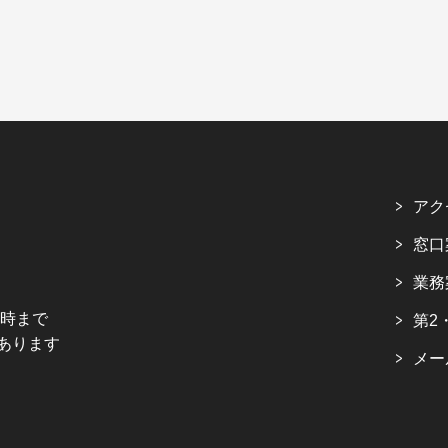
アク
窓口
業務
5時まで
第2
あります
メー