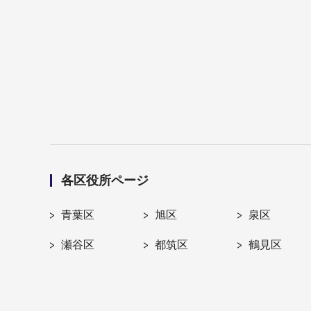
各区役所ページ
青葉区
旭区
泉区
瀬谷区
都筑区
鶴見区