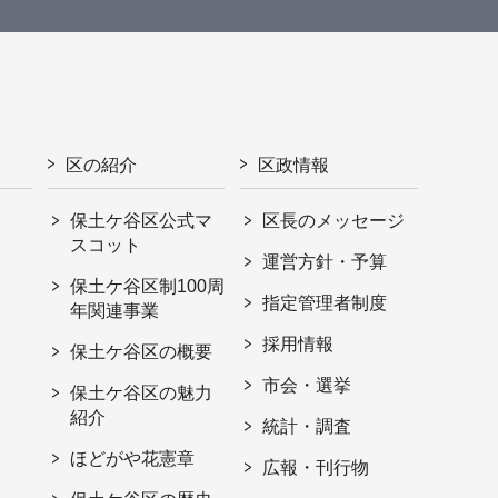
区の紹介
区政情報
保土ケ谷区公式マ
区長のメッセージ
スコット
運営方針・予算
保土ケ谷区制100周
指定管理者制度
年関連事業
採用情報
保土ケ谷区の概要
市会・選挙
保土ケ谷区の魅力
紹介
統計・調査
ほどがや花憲章
広報・刊行物