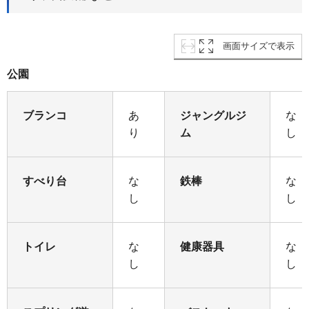
画面サイズで表示
公園
ブランコ
あ
ジャングルジ
な
り
ム
し
すべり台
な
鉄棒
な
し
し
トイレ
な
健康器具
な
し
し