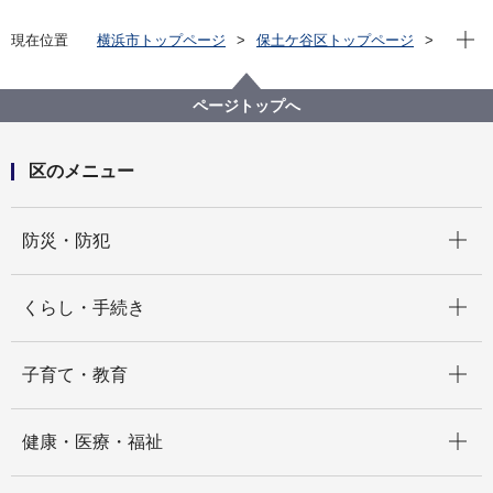
現在位
現在位置
横浜市トップページ
保土ケ谷区トップページ
区の紹介
保土ケ谷区の自然
公園一覧
釜台公園
ページトップへ
区のメニュー
開く
防災・防犯
開く
くらし・手続き
開く
子育て・教育
開く
健康・医療・福祉
開く