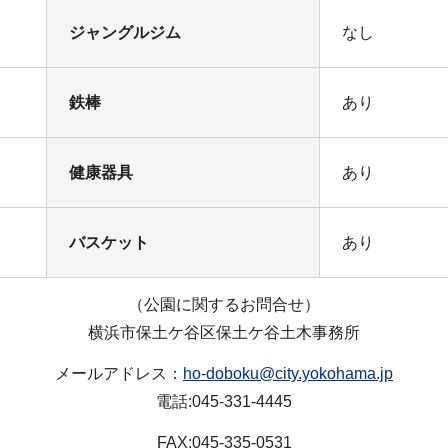
ジャングルジム
なし
鉄棒
あり
健康器具
あり
バスケット
あり
（公園に関するお問合せ）
横浜市保土ケ谷区保土ケ谷土木事務所
メールアドレス：
ho-doboku@city.yokohama.jp
電話:045-331-4445
FAX:045-335-0531