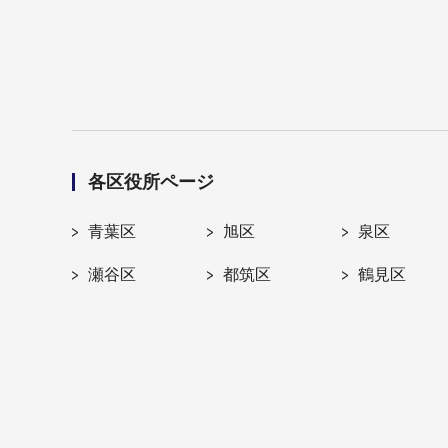
各区役所ページ
青葉区
旭区
泉区
瀬谷区
都筑区
鶴見区