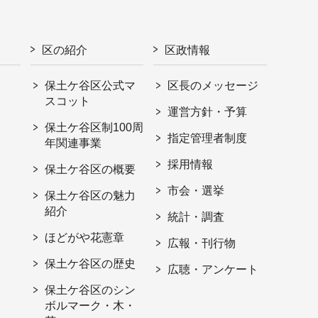
区の紹介
区政情報
保土ケ谷区公式マ
区長のメッセージ
スコット
運営方針・予算
保土ケ谷区制100周
指定管理者制度
年関連事業
採用情報
保土ケ谷区の概要
市会・選挙
保土ケ谷区の魅力
紹介
統計・調査
ほどがや花憲章
広報・刊行物
保土ケ谷区の歴史
広聴・アンケート
保土ケ谷区のシン
ボルマーク・木・