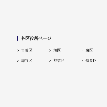
各区役所ページ
青葉区
旭区
泉区
瀬谷区
都筑区
鶴見区