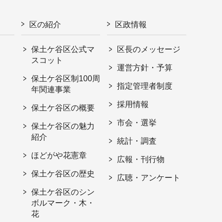
区の紹介
区政情報
保土ケ谷区公式マ
区長のメッセージ
スコット
運営方針・予算
保土ケ谷区制100周
指定管理者制度
年関連事業
採用情報
保土ケ谷区の概要
市会・選挙
保土ケ谷区の魅力
紹介
統計・調査
ほどがや花憲章
広報・刊行物
保土ケ谷区の歴史
広聴・アンケート
保土ケ谷区のシン
ボルマーク・木・
花