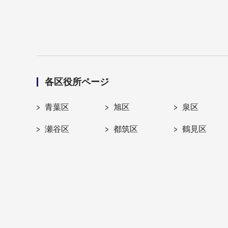
各区役所ページ
青葉区
旭区
泉区
瀬谷区
都筑区
鶴見区