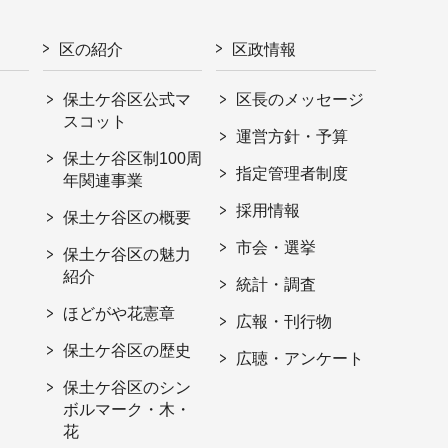
区の紹介
区政情報
保土ケ谷区公式マ
区長のメッセージ
スコット
運営方針・予算
保土ケ谷区制100周
指定管理者制度
年関連事業
採用情報
保土ケ谷区の概要
市会・選挙
保土ケ谷区の魅力
紹介
統計・調査
ほどがや花憲章
広報・刊行物
保土ケ谷区の歴史
広聴・アンケート
保土ケ谷区のシン
ボルマーク・木・
花