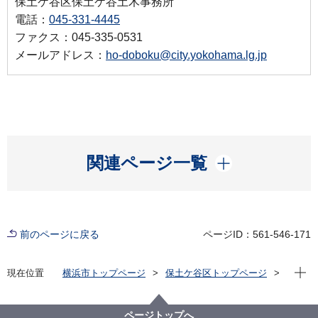
保土ケ谷区保土ケ谷土木事務所
電話：
045-331-4445
ファクス：045-335-0531
メールアドレス：
ho-doboku@city.yokohama.lg.jp
開く
関連ページ一覧
前のページに戻る
ページID：561-546-171
現在位
現在位置
横浜市トップページ
保土ケ谷区トップページ
区の紹介
保土ケ谷区の自然
公園一覧
鎌谷町公園
ページトップへ