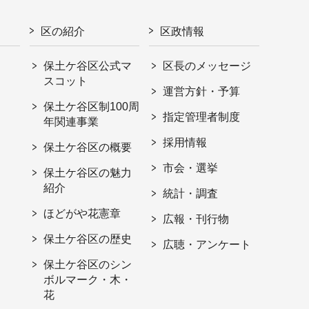
区の紹介
区政情報
保土ケ谷区公式マ
区長のメッセージ
スコット
運営方針・予算
保土ケ谷区制100周
指定管理者制度
年関連事業
採用情報
保土ケ谷区の概要
市会・選挙
保土ケ谷区の魅力
紹介
統計・調査
ほどがや花憲章
広報・刊行物
保土ケ谷区の歴史
広聴・アンケート
保土ケ谷区のシン
ボルマーク・木・
花