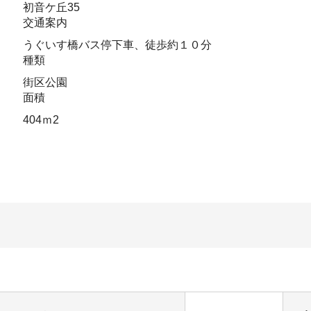
初音ケ丘35
交通案内
うぐいす橋バス停下車、徒歩約１０分
種類
街区公園
面積
404ｍ2