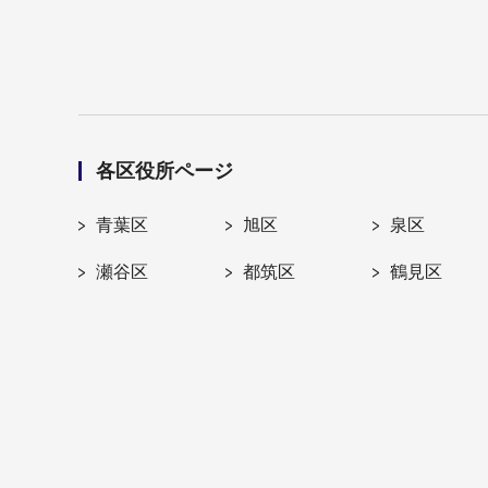
各区役所ページ
青葉区
旭区
泉区
瀬谷区
都筑区
鶴見区