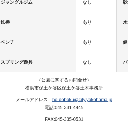
ジャングルジム
なし
砂
鉄棒
あり
水
ベンチ
あり
健
スプリング遊具
なし
バ
（公園に関するお問合せ）
横浜市保土ケ谷区保土ケ谷土木事務所
メールアドレス：
ho-doboku@city.yokohama.jp
電話:045-331-4445
FAX:045-335-0531