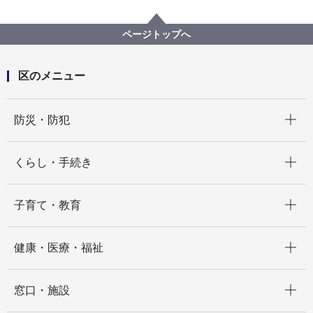
区の紹介
保土ケ谷区の自然
公園一覧
星川一丁目第二公園
ページトップへ
区のメニュー
開く
防災・防犯
開く
くらし・手続き
開く
子育て・教育
開く
健康・医療・福祉
開く
窓口・施設