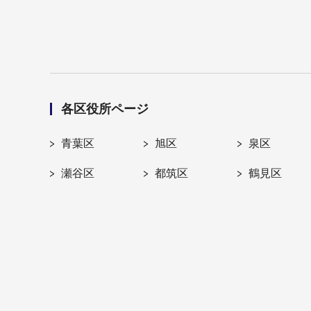
各区役所ページ
青葉区
旭区
泉区
瀬谷区
都筑区
鶴見区