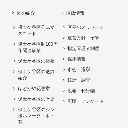
区の紹介
区政情報
保土ケ谷区公式マ
区長のメッセージ
スコット
運営方針・予算
保土ケ谷区制100周
指定管理者制度
年関連事業
採用情報
保土ケ谷区の概要
市会・選挙
保土ケ谷区の魅力
紹介
統計・調査
ほどがや花憲章
広報・刊行物
保土ケ谷区の歴史
広聴・アンケート
保土ケ谷区のシン
ボルマーク・木・
花