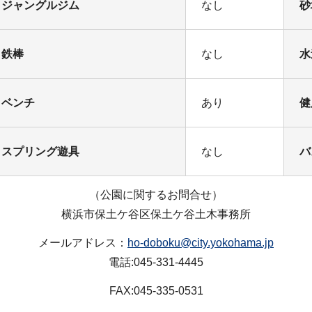
ジャングルジム
なし
砂
鉄棒
なし
水
ベンチ
あり
健
スプリング遊具
なし
バ
（公園に関するお問合せ）
横浜市保土ケ谷区保土ケ谷土木事務所
メールアドレス：
ho-doboku@city.yokohama.jp
電話:045-331-4445
FAX:045-335-0531