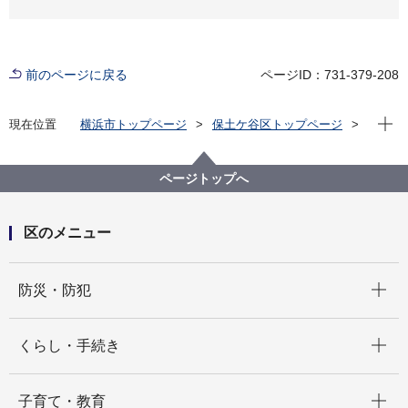
前のページに戻る
ページID：731-379-208
現在位
現在位置
横浜市トップページ
保土ケ谷区トップページ
区の紹介
保土ケ谷区の自然
公園一覧
東川島町第四公園
ページトップへ
区のメニュー
開く
防災・防犯
開く
くらし・手続き
開く
子育て・教育