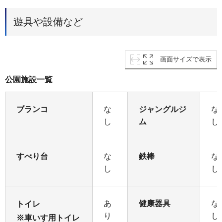
遊具や設備など
画面サイズで表示
公園施設一覧
ブランコ
な
ジャングルジ
な
し
ム
し
すべり台
な
鉄棒
な
し
し
あ
健康器具
な
トイレ
り
し
※車いす用トイレ